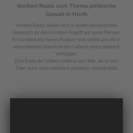
Norbert Raatz zum Thema politische
Gewalt in Hürth
Norbert Raatz äußert sich in einem persönlichen
Gespräch zu dem brutalen Angriff auf seine Person.
Er schildert klar seine Position und nimmt uns mit in
einen kleinen Abschnitt des Lebens eines politisch
Verfolgten.
Zum Ende der Videos bittet er um Hilfe, da er vom
Täter auch noch mehrfach juristisch verfolgt wird.